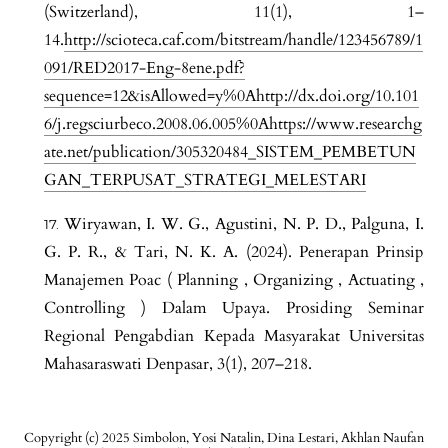
(Switzerland), 11(1), 1–
14.
http://scioteca.caf.com/bitstream/handle/123456789/1
091/RED2017-Eng-8ene.pdf?
sequence=12&isAllowed=y%0Ahttp://dx.doi.org/10.101
6/j.regsciurbeco.2008.06.005%0Ahttps://www.researchg
ate.net/publication/305320484_SISTEM_PEMBETUN
GAN_TERPUSAT_STRATEGI_MELESTARI
Wiryawan, I. W. G., Agustini, N. P. D., Palguna, I.
G. P. R., & Tari, N. K. A. (2024). Penerapan Prinsip
Manajemen Poac ( Planning , Organizing , Actuating ,
Controlling ) Dalam Upaya. Prosiding Seminar
Regional Pengabdian Kepada Masyarakat Universitas
Mahasaraswati Denpasar, 3(1), 207–218.
Copyright (c) 2025 Simbolon, Yosi Natalin, Dina Lestari, Akhlan Naufan