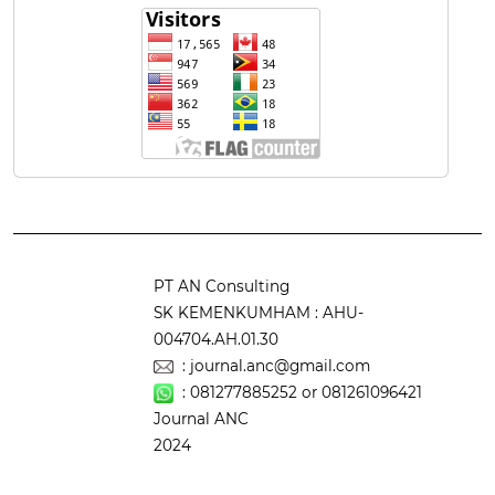
PT AN Consulting
SK KEMENKUMHAM : AHU-
004704.AH.01.30
: journal.anc@gmail.com
:
081277885252
or
081261096421
Journal ANC
2024