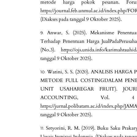
metode harga pokok pesanan. Fo
https://journal.feb.unmul.ac.id/index.php
(Diakses pada tanggal 9 Oktober 2025).
Anwar, S. (2025). Mekanisme Penentu
Terhadap Penentuan Harga JualPadaPerusah
(No.3).
https://ojs.unida.info/karimahtauhid
tanggal 9 Oktober 2025).
Watini, S. S. (2020). ANALISIS 
METODE FULL COSTINGDALAM PENE
UNIT USAHAREGAR FRUIT). JOU
ACCOUNTING, Vol.
https://jurnal.polibatam.ac.id/index.php/JAMA
tanggal 9 Oktober 2025).
Setyorini, R. M. (2019). Buku Saku Prakary
Uwais Inspirasi Indonesia. (Diakses pada tang