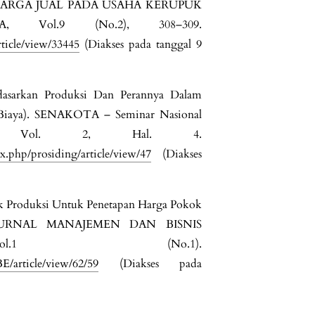
ARGA JUAL PADA USAHA KERUPUK
 Vol.9 (No.2), 308–309.
rticle/view/33445
(Diakses pada tanggal 9
rdasarkan Produksi Dan Perannya Dalam
siBiaya). SENAKOTA – Seminar Nasional
si, Vol. 2, Hal. 4.
ex.php/prosiding/article/view/47
(Diakses
ok Produksi Untuk Penetapan Harga Pokok
sa. JURNAL MANAJEMEN DAN BISNIS
l.1 (No.1).
BE/article/view/62/59
(Diakses pada