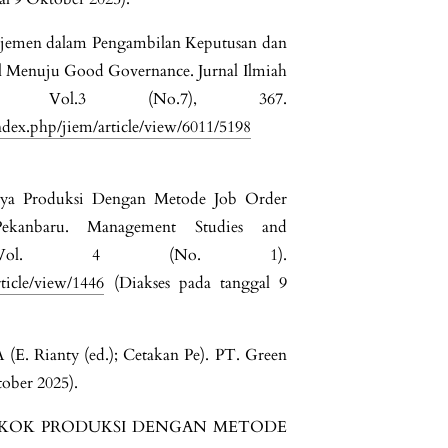
najemen dalam Pengambilan Keputusan dan
al Menuju Good Governance. Jurnal Ilmiah
, Vol.3 (No.7), 367.
dex.php/jiem/article/view/6011/5198
Biaya Produksi Dengan Metode Job Order
kanbaru. Management Studies and
nal, Vol. 4 (No. 1).
ticle/view/1446
(Diakses pada tanggal 9
. Rianty (ed.); Cetakan Pe). PT. Green
tober 2025).
GA POKOK PRODUKSI DENGAN METODE