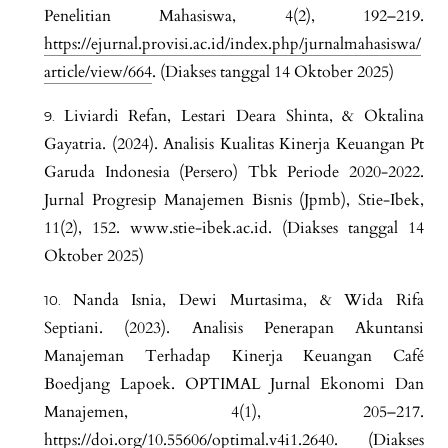
Penelitian Mahasiswa, 4(2), 192–219.
https://ejurnal.provisi.ac.id/index.php/jurnalmahasiswa/
article/view/664
. (Diakses tanggal 14 Oktober 2025)
Liviardi Refan, Lestari Deara Shinta, & Oktalina
Gayatria. (2024). Analisis Kualitas Kinerja Keuangan Pt
Garuda Indonesia (Persero) Tbk Periode 2020-2022.
Jurnal Progresip Manajemen Bisnis (Jpmb), Stie-Ibek,
11(2), 152. www.stie-ibek.ac.id. (Diakses tanggal 14
Oktober 2025)
Nanda Isnia, Dewi Murtasima, & Wida Rifa
Septiani. (2023). Analisis Penerapan Akuntansi
Manajeman Terhadap Kinerja Keuangan Café
Boedjang Lapoek. OPTIMAL Jurnal Ekonomi Dan
Manajemen, 4(1), 205–217.
https://doi.org/10.55606/optimal.v4i1.2640
. (Diakses