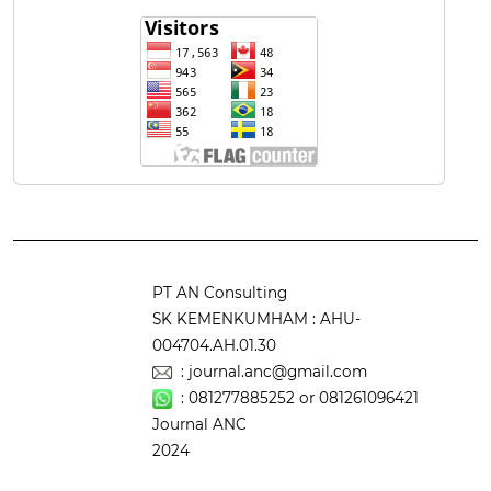
PT AN Consulting
SK KEMENKUMHAM : AHU-
004704.AH.01.30
: journal.anc@gmail.com
:
081277885252
or
081261096421
Journal ANC
2024