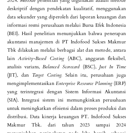
2024. Metode penelitian yang digunakan adalah metode
deskriptif dengan pendekatan kualitatif, menggunakan
data sekunder yang diperoleh dari laporan keuangan dan
informasi resmi perusahaan melalui Bursa Efek Indonesia
(BEI). Hasil penelitian menunjukkan bahwa penerapan
akuntansi manajemen di PT Indofood Sukses Makmur
Tbk dilakukan melalui berbagai alat dan metode, antara
lain
Activity-Based Costing
(ABC), anggaran fleksibel,
analisis varians,
Balanced Scorecard
(BSC),
Just In Time
(JIT), dan
Target Costing.
Selain itu, perusahaan juga
mengimplementasikan
Enterprise Resource Planning
(ERP)
yang terintegrasi dengan Sistem Informasi Akuntansi
(SIA). Integrasi sistem ini memungkinkan perusahaan
untuk meningkatkan efisiensi dalam proses produksi dan
distribusi. Data kinerja keuangan PT. Indofood Sukses
Makmur Tbk. dari tahun 2023 sampai 2024