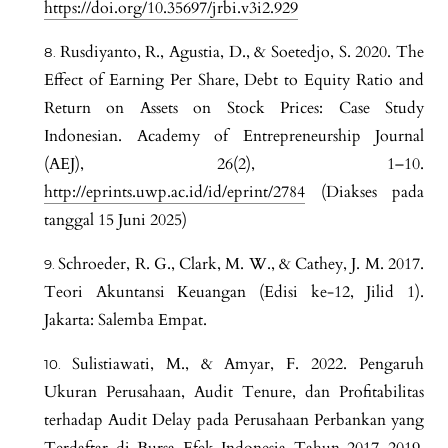
https://doi.org/10.35697/jrbi.v3i2.929
Rusdiyanto, R., Agustia, D., & Soetedjo, S. 2020. The
Effect of Earning Per Share, Debt to Equity Ratio and
Return on Assets on Stock Prices: Case Study
Indonesian. Academy of Entrepreneurship Journal
(AEJ), 26(2), 1–10.
http://eprints.uwp.ac.id/id/eprint/2784
(Diakses pada
tanggal 15 Juni 2025)
Schroeder, R. G., Clark, M. W., & Cathey, J. M. 2017.
Teori Akuntansi Keuangan (Edisi ke-12, Jilid 1).
Jakarta: Salemba Empat.
Sulistiawati, M., & Amyar, F. 2022. Pengaruh
Ukuran Perusahaan, Audit Tenure, dan Profitabilitas
terhadap Audit Delay pada Perusahaan Perbankan yang
Terdaftar di Bursa Efek Indonesia Tahun 2017–2019.