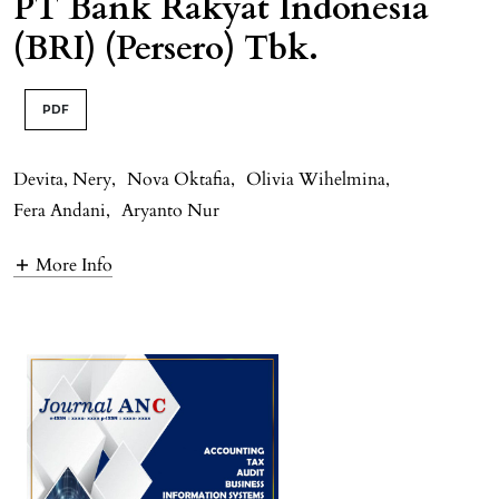
PT Bank Rakyat Indonesia
(BRI) (Persero) Tbk.
PDF
Devita, Nery
,
Nova Oktafia
,
Olivia Wihelmina
,
Fera Andani
,
Aryanto Nur
More Info