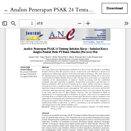
Return to Article Details
←
Analisis Penerapan PSAK 24 Tentang Imbalan Kerja- Imbalan Kerja Jangka Pendek Pada PT.Bank Mandiri (Persero) Tbk.
Download