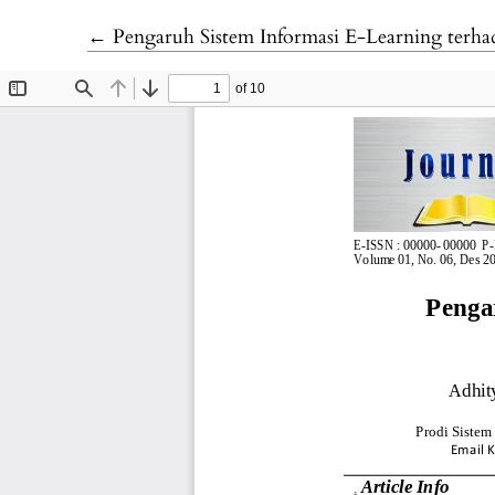
Return to Article Details
←
Pengaruh Sistem Informasi E-Learning terhadap Pres