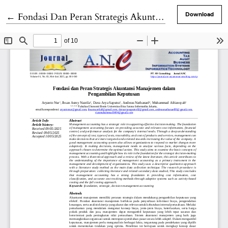
Return to Article Details
←
Fondasi ​​Dan Peran Strategis Akuntansi Manajemen Dalam Pengambilan Keputusan
Download