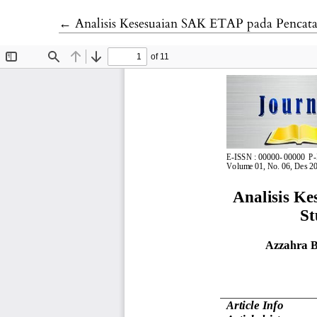
Return to Article Details
←
Analisis Kesesuaian SAK ETAP pada Pencat