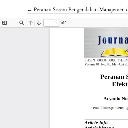
Return to Article Details
←
Peranan Sistem Pengendalian Manajemen da