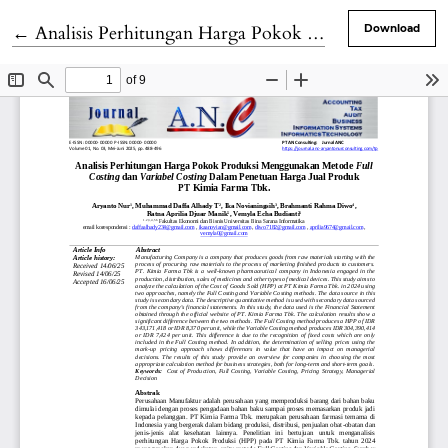
Return to Article Details
←
Analisis Perhitungan Harga Pokok Produksi Menggunakan Metode Full Costing dan Variabel Costing Dalam Penetuan Harga Jual Produk PT. Kimia Farma.
Download